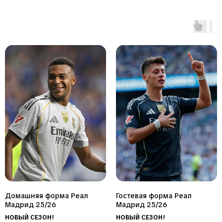
возможностью
нанести
любую
фамилию
и
номер
Футбольные
формы
для
детей
в
Хабаровске
Выберите
форму
подходящего
размера
и
Домашняя форма Реал
Гостевая форма Реал
стиля
Мадрид 25/26
Мадрид 25/26
для
юных
НОВЫЙ СЕЗОН!
НОВЫЙ СЕЗОН!