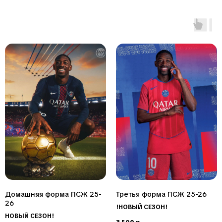
для
взрослых
игроков
с
качественной
тканью
и
оригинальным
дизайном.
Доступно
в
магазине
«Мир
Футбола
Хабаровск»
с
доставкой
по
Хабаровскому
краю.
Персонализация
Домашняя форма ПСЖ 25-
Третья форма ПСЖ 25-26
форм
26
в
!НОВЫЙ СЕЗОН!
Хабаровске
НОВЫЙ СЕЗОН!