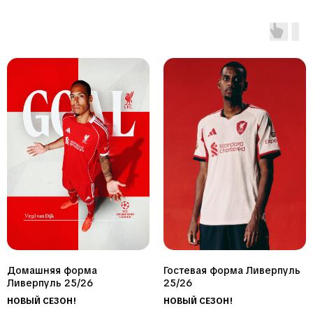
у
—
Герарда
будь
и
в
Салаха
команде
Спортивные
костюмы
и
мерч
LFC
—
You'll
Never
Walk
Alone
в
стиле
Фанатские
шапки,
Домашняя форма
Гостевая форма Ливерпуль
шарфы
Ливерпуль 25/26
25/26
и
НОВЫЙ СЕЗОН!
НОВЫЙ СЕЗОН!
сувениры