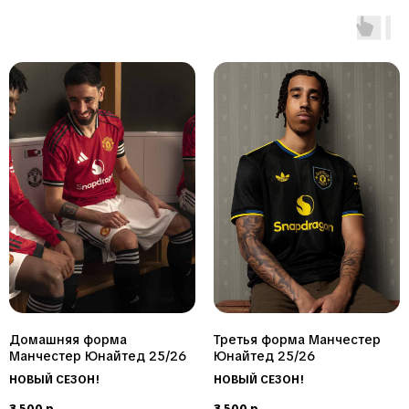
—
как
у
легенд
Олд
Траффорда
Толстовки,
костюмы
и
куртки
MUFC
—
для
фанатов
с
характером
Футбольные
Домашняя форма
Третья форма Манчестер
сувениры
Манчестер Юнайтед 25/26
Юнайтед 25/26
и
НОВЫЙ СЕЗОН!
НОВЫЙ СЕЗОН!
аксессуары
3 500
р.
3 500
р.