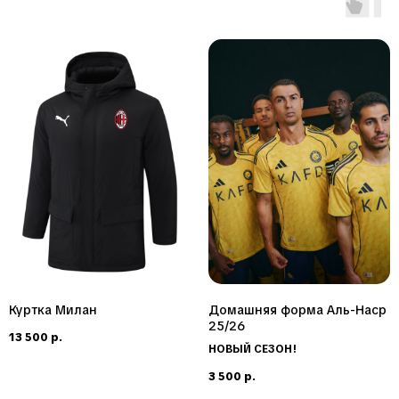
клубу
—
выбор
чемпионов
Куртка Милан
Домашняя форма Аль-Наср
25/26
13 500
р.
НОВЫЙ СЕЗОН!
3 500
р.