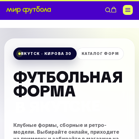
Футбольная
форма
и
ЯКУТСК · КИРОВА 30
КАТАЛОГ ФОРМ
костюмы
ФУТБОЛЬНАЯ
в
ФОРМА
наличии
В ЯКУТСКЕ
в
Якутске
—
Клубные формы, сборные и ретро-
модели. Выбирайте онлайн, приходите
детские
на примерку и забирайте в магазине на