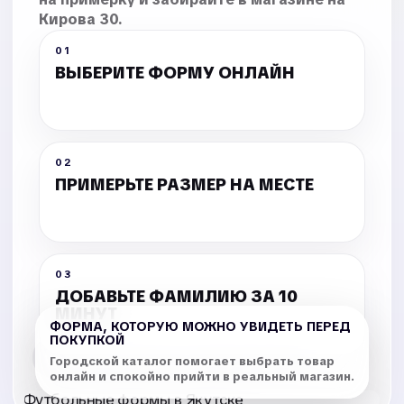
Кирова 30.
и
01
взрослые
ВЫБЕРИТЕ ФОРМУ ОНЛАЙН
Нанесение
номера
и
фамилии
02
ПРИМЕРЬТЕ РАЗМЕР НА МЕСТЕ
официальным
шрифтом
клуба
Комплекты,
03
тренировочные
ДОБАВЬТЕ ФАМИЛИЮ ЗА 10
костюмы
МИНУТ
и
ФОРМА, КОТОРУЮ МОЖНО УВИДЕТЬ ПЕРЕД
экипировка
ПОКУПКОЙ
—
Городской каталог помогает выбрать товар
быстрый
онлайн и спокойно прийти в реальный магазин.
подбор